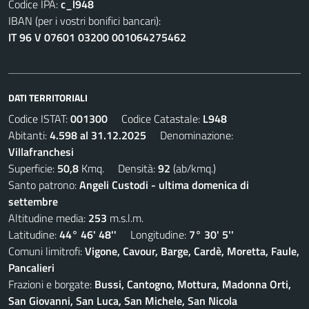
Codice IPA:
c_l948
IBAN (per i vostri bonifici bancari):
IT 96 V 07601 03200 001064275462
DATI TERRITORIALI
Codice ISTAT:
001300
Codice Catastale:
L948
Abitanti:
4.598 al 31.12.2025
Denominazione:
Villafranchesi
Superficie:
50,8
Kmq. Densità:
92
(ab/kmq.)
Santo patrono:
Angeli Custodi - ultima domenica di
settembre
Altitudine media:
253
m.s.l.m.
Latitudine:
44° 46' 48''
Longitudine:
7° 30' 5''
Comuni limitrofi:
Vigone, Cavour, Barge, Cardè, Moretta, Faule,
Pancalieri
Frazioni e borgate:
Bussi, Cantogno, Mottura, Madonna Orti,
San Giovanni, San Luca, San Michele, San Nicola