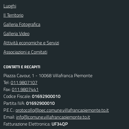
Luoghi
Il Territorio
Galleria Fotografica
Galleria Video
Attività economiche e Servizi
Associazioni e Comitati
CONTATTI E RECAPITI
Piazza Cavour, 1 - 10068 Villafranca Piemonte
Tel:
011.9807107
Fax:
011.9807441
Codice Fiscale:
01692900010
Partita IVA:
01692900010
P.E.C.:
protocollo@pec.comune.villafrancapiemonte.to.it
Email:
info@comune.villafrancapiemonte.to.it
Fatturazione Elettronica:
UF34QP