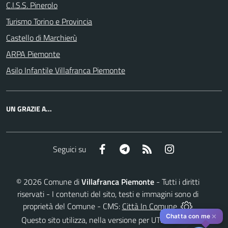
C.I.S.S. Pinerolo
Turismo Torino e Provincia
Castello di Marchierù
ARPA Piemonte
Asilo Infantile Villafranca Piemonte
UN GRAZIE A...
Facebook
Telegram
RSS
Instagram
Seguici su
©
2026
Comune di
Villafranca Piemonte
- Tutti i diritti
riservati - I contenuti del sito, testi e immagini sono di
proprietà del Comune - CMS:
Città In Comune
✕
Chatta con me
Questo sito utilizza, nella versione per UTENTI CON