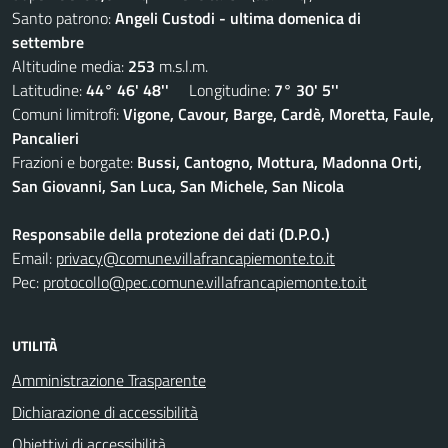
Santo patrono:
Angeli Custodi - ultima domenica di
settembre
Altitudine media:
253
m.s.l.m.
Latitudine:
44° 46' 48''
Longitudine:
7° 30' 5''
Comuni limitrofi:
Vigone, Cavour, Barge, Cardè, Moretta, Faule,
Pancalieri
Frazioni e borgate:
Bussi, Cantogno, Mottura, Madonna Orti,
San Giovanni, San Luca, San Michele, San Nicola
Responsabile della protezione dei dati (D.P.O.)
Email:
privacy@comune.villafrancapiemonte.to.it
Pec:
protocollo@pec.comune.villafrancapiemonte.to.it
UTILITÀ
Amministrazione Trasparente
Dichiarazione di accessibilità
Obiettivi di accessibilità