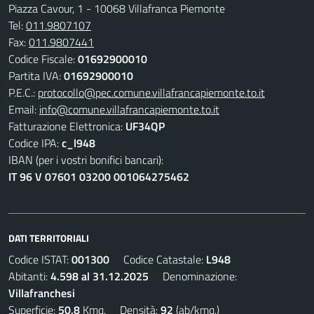
Piazza Cavour, 1 - 10068 Villafranca Piemonte
Tel:
011.9807107
Fax:
011.9807441
Codice Fiscale:
01692900010
Partita IVA:
01692900010
P.E.C.:
protocollo@pec.comune.villafrancapiemonte.to.it
Email:
info@comune.villafrancapiemonte.to.it
Fatturazione Elettronica:
UF34QP
Codice IPA:
c_l948
IBAN (per i vostri bonifici bancari):
IT 96 V 07601 03200 001064275462
DATI TERRITORIALI
Codice ISTAT:
001300
Codice Catastale:
L948
Abitanti:
4.598 al 31.12.2025
Denominazione:
Villafranchesi
Superficie:
50,8
Kmq. Densità:
92
(ab/kmq.)