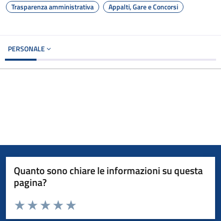
Trasparenza amministrativa
Appalti, Gare e Concorsi
PERSONALE
Quanto sono chiare le informazioni su questa
pagina?
Valuta da 1 a 5 stelle la pagina
Valuta 1 stelle su 5
Valuta 2 stelle su 5
Valuta 3 stelle su 5
Valuta 4 stelle su 5
Valuta 5 stelle su 5