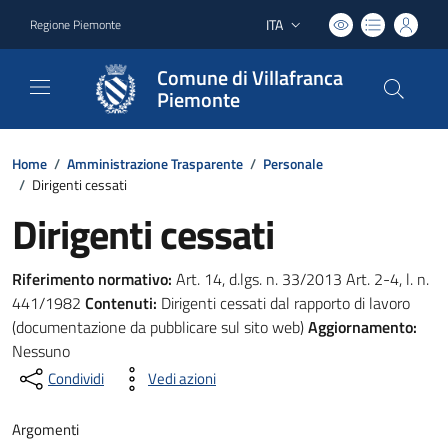
ITA
Regione Piemonte
Lingua attiva:
Comune di Villafranca
Piemonte
Home
/
Amministrazione Trasparente
/
Personale
/
Dirigenti cessati
Dirigenti cessati
Riferimento normativo:
Art. 14, d.lgs. n. 33/2013 Art. 2-4, l. n.
441/1982
Contenuti:
Dirigenti cessati dal rapporto di lavoro
(documentazione da pubblicare sul sito web)
Aggiornamento:
Nessuno
Condividi
Vedi azioni
Argomenti