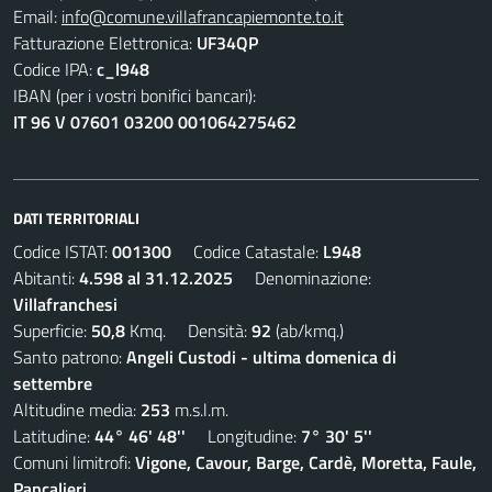
Email:
info@comune.villafrancapiemonte.to.it
Fatturazione Elettronica:
UF34QP
Codice IPA:
c_l948
IBAN (per i vostri bonifici bancari):
IT 96 V 07601 03200 001064275462
DATI TERRITORIALI
Codice ISTAT:
001300
Codice Catastale:
L948
Abitanti:
4.598 al 31.12.2025
Denominazione:
Villafranchesi
Superficie:
50,8
Kmq. Densità:
92
(ab/kmq.)
Santo patrono:
Angeli Custodi - ultima domenica di
settembre
Altitudine media:
253
m.s.l.m.
Latitudine:
44° 46' 48''
Longitudine:
7° 30' 5''
Comuni limitrofi:
Vigone, Cavour, Barge, Cardè, Moretta, Faule,
Pancalieri