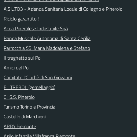
A.S.L.TO3 - Azienda Sanitaria Locale di Collegno e Pinerolo
Riciclo garantito !
Acea Pinerolese Industraile SpA
Banda Musicale Autonoma di Santa Cecilia
Parrocchia SS. Maria Maddalena e Stefano
Il traghetto sul Po
Amici del Po
Comitato l'Ciuchè di San Giovanni
EL TREBOL (gemellaggio)
C.I.S.S. Pinerolo
Turismo Torino e Provincia
Castello di Marchierù
ARPA Piemonte
Asilo Infantile Villafranca Piemonte