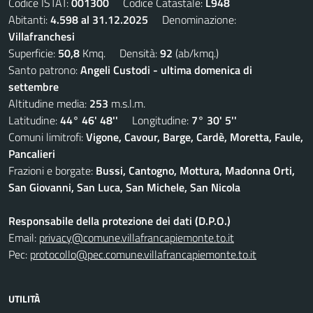
Codice ISTAT:
001300
Codice Catastale:
L948
Abitanti:
4.598 al 31.12.2025
Denominazione:
Villafranchesi
Superficie:
50,8
Kmq. Densità:
92
(ab/kmq.)
Santo patrono:
Angeli Custodi - ultima domenica di
settembre
Altitudine media:
253
m.s.l.m.
Latitudine:
44° 46' 48''
Longitudine:
7° 30' 5''
Comuni limitrofi:
Vigone, Cavour, Barge, Cardè, Moretta, Faule,
Pancalieri
Frazioni e borgate:
Bussi, Cantogno, Mottura, Madonna Orti,
San Giovanni, San Luca, San Michele, San Nicola
Responsabile della protezione dei dati (D.P.O.)
Email:
privacy@comune.villafrancapiemonte.to.it
Pec:
protocollo@pec.comune.villafrancapiemonte.to.it
UTILITÀ