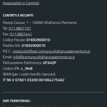
Associazioni e Comitati
CONTATTI E RECAPITI
Piazza Cavour, 1 - 10068 Villafranca Piemonte
Tel:
011.9807107
Fax:
011.9807441
Codice Fiscale:
01692900010
Partita IVA:
01692900010
P.E.C.:
protocollo@pec.comune.villafrancapiemonte.to.it
Email:
info@comune.villafrancapiemonte.to.it
Fatturazione Elettronica:
UF34QP
Codice IPA:
c_l948
IBAN (per i vostri bonifici bancari):
IT 96 V 07601 03200 001064275462
DATI TERRITORIALI