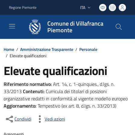
ITA
Regione Piemonte
Lingua attiva:
Comune di Villafranca
Piemonte
Home
/
Amministrazione Trasparente
/
Personale
/
Elevate qualificazioni
Elevate qualificazioni
Riferimento normativo:
Art. 14, c. 1-quinquies., d.lgs. n.
33/2013
Contenuti:
Curricula dei titolari di posizioni
organizzative redatti in conformità al vigente modello europeo
Aggiornamento:
Tempestivo (ex art. 8, d.lgs. n. 33/2013)
Condividi
Vedi azioni
Argomenti