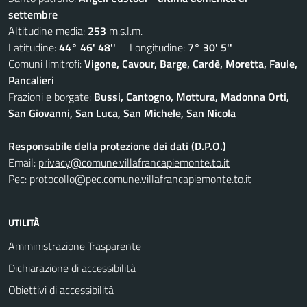
settembre
Altitudine media:
253
m.s.l.m.
Latitudine:
44° 46' 48''
Longitudine:
7° 30' 5''
Comuni limitrofi:
Vigone, Cavour, Barge, Cardè, Moretta, Faule,
Pancalieri
Frazioni e borgate:
Bussi, Cantogno, Mottura, Madonna Orti,
San Giovanni, San Luca, San Michele, San Nicola
Responsabile della protezione dei dati (D.P.O.)
Email:
privacy@comune.villafrancapiemonte.to.it
Pec:
protocollo@pec.comune.villafrancapiemonte.to.it
UTILITÀ
Amministrazione Trasparente
Dichiarazione di accessibilità
Obiettivi di accessibilità