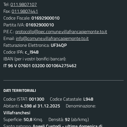
Tel:
011.9807107
Fax:
011.9807441
Codice Fiscale:
01692900010
Partita IVA:
01692900010
P.E.C.:
protocollo@pec.comune.villafrancapiemonte.to.it
Email:
info@comune.villafrancapiemonte.to.it
Fatturazione Elettronica:
UF34QP
Codice IPA:
c_l948
IBAN (per i vostri bonifici bancari):
IT 96 V 07601 03200 001064275462
DATI TERRITORIALI
Codice ISTAT:
001300
Codice Catastale:
L948
Abitanti:
4.598 al 31.12.2025
Denominazione:
Villafranchesi
Superficie:
50,8
Kmq. Densità:
92
(ab/kmq.)
Santo patrono:
Angeli Custodi - ultima domenica di