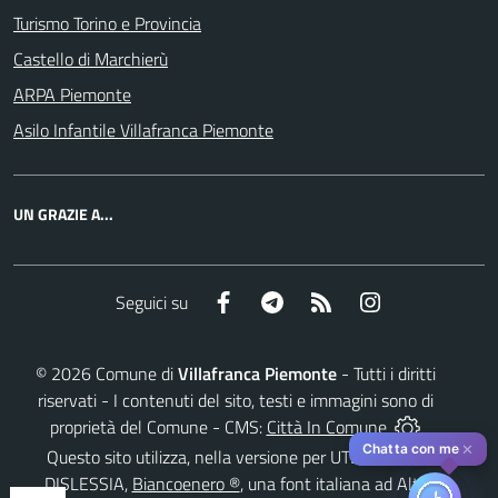
Turismo Torino e Provincia
Castello di Marchierù
ARPA Piemonte
Asilo Infantile Villafranca Piemonte
UN GRAZIE A...
Facebook
Telegram
RSS
Instagram
Seguici su
©
2026
Comune di
Villafranca Piemonte
- Tutti i diritti
riservati - I contenuti del sito, testi e immagini sono di
proprietà del Comune - CMS:
Città In Comune
✕
Chatta con me
Questo sito utilizza, nella versione per UTENTI CON
DISLESSIA,
Biancoenero ®
, una font italiana ad Alta