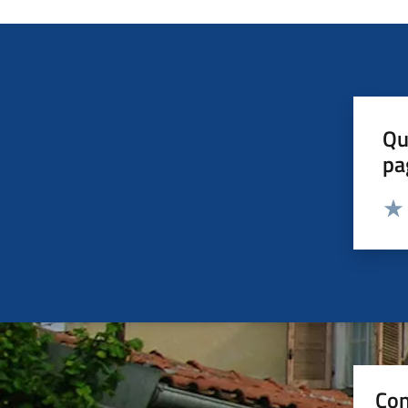
Qu
pa
Valut
Valu
Con