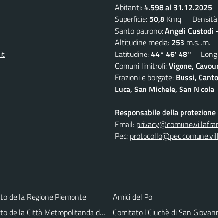
Abitanti:
4.598 al 31.12.2025
D
Superficie:
50,8
Kmq. Densità
Santo patrono:
Angeli Custodi 
Altitudine media:
253
m.s.l.m.
it
Latitudine:
44° 46' 48''
Longit
Comuni limitrofi:
Vigone, Cavour
Frazioni e borgate:
Bussi, Canto
Luca, San Michele, San Nicola
Responsabile della protezione d
Email:
privacy@comune.villafran
Pec:
protocollo@pec.comune.vill
I
 sito della Regione Piemonte
Amici del Po
 sito della Città Metropolitanda di Torino
Comitato l'Ciuchè di San Giovan