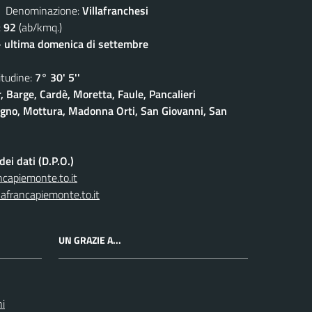
enominazione:
Villafranchesi
:
92
(ab/kmq.)
- ultima domenica di settembre
udine:
7° 30' 5''
, Barge, Cardè, Moretta, Faule, Pancalieri
gno, Mottura, Madonna Orti, San Giovanni, San
ei dati (D.P.O.)
capiemonte.to.it
afrancapiemonte.to.it
UN GRAZIE A...
ni