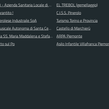
 - Azienda Sanitaria Locale di Collegno e Pinerolo
EL TREBOL (gemellaggio)
arantito !
C.I.S.S. Pinerolo
erolese Industraile SpA
Turismo Torino e Provincia
sicale Autonoma di Santa Cecilia
Castello di Marchierù
ia SS. Maria Maddalena e Stefano
ARPA Piemonte
tto sul Po
Asilo Infantile Villafranca Piemo