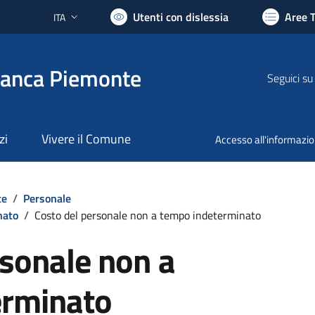
Utenti con dislessia
Aree 
ITA
Lingua attiva:
ranca Piemonte
Seguici su
zi
Vivere il Comune
Accesso all'informazi
te
/
Personale
nato
/
Costo del personale non a tempo indeterminato
rsonale non a
erminato