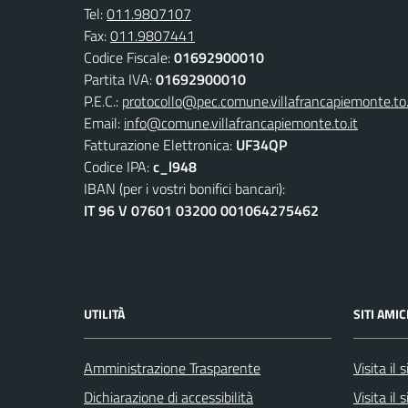
Tel:
011.9807107
Fax:
011.9807441
Codice Fiscale:
01692900010
Partita IVA:
01692900010
P.E.C.:
protocollo@pec.comune.villafrancapiemonte.to.
Email:
info@comune.villafrancapiemonte.to.it
Fatturazione Elettronica:
UF34QP
Codice IPA:
c_l948
IBAN (per i vostri bonifici bancari):
IT 96 V 07601 03200 001064275462
UTILITÀ
SITI AMIC
Amministrazione Trasparente
Visita il
Dichiarazione di accessibilità
Visita il