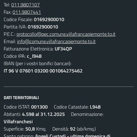
Tel:
011.9807107
Fax:
011.9807441
Codice Fiscale:
01692900010
Partita IVA:
01692900010
P.E.C.:
protocollo@pec.comune.villafrancapiemonte.to.it
Email:
info@comune.villafrancapiemonte.to.it
Fatturazione Elettronica:
UF34QP
Codice IPA:
c_l948
IBAN (per i vostri bonifici bancari):
IT 96 V 07601 03200 001064275462
DATI TERRITORIALI
Codice ISTAT:
001300
Codice Catastale:
L948
Abitanti:
4.598 al 31.12.2025
Denominazione:
Villafranchesi
Superficie:
50,8
Kmq. Densità:
92
(ab/kmq.)
Santo patrono:
Angeli Custodi - ultima domenica di