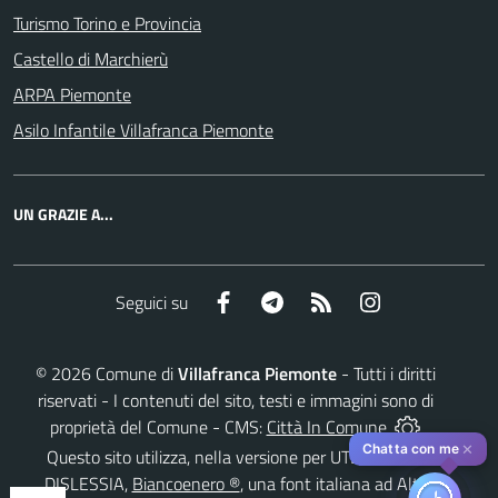
Turismo Torino e Provincia
Castello di Marchierù
ARPA Piemonte
Asilo Infantile Villafranca Piemonte
UN GRAZIE A...
Facebook
Telegram
RSS
Instagram
Seguici su
©
2026
Comune di
Villafranca Piemonte
- Tutti i diritti
riservati - I contenuti del sito, testi e immagini sono di
proprietà del Comune - CMS:
Città In Comune
✕
Chatta con me
Questo sito utilizza, nella versione per UTENTI CON
DISLESSIA,
Biancoenero ®
, una font italiana ad Alta