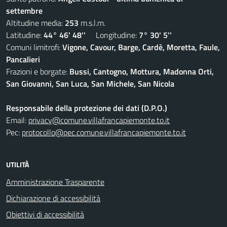
settembre
Altitudine media:
253
m.s.l.m.
Latitudine:
44° 46' 48''
Longitudine:
7° 30' 5''
Comuni limitrofi:
Vigone, Cavour, Barge, Cardè, Moretta, Faule,
Pancalieri
Frazioni e borgate:
Bussi, Cantogno, Mottura, Madonna Orti,
San Giovanni, San Luca, San Michele, San Nicola
Responsabile della protezione dei dati (D.P.O.)
Email:
privacy@comune.villafrancapiemonte.to.it
Pec:
protocollo@pec.comune.villafrancapiemonte.to.it
UTILITÀ
Amministrazione Trasparente
Dichiarazione di accessibilità
Obiettivi di accessibilità