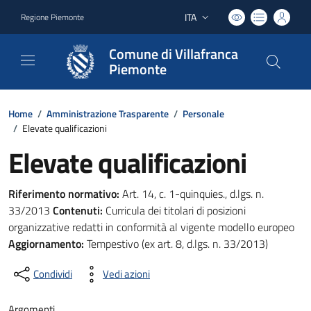
ITA
Regione Piemonte
Lingua attiva:
Comune di Villafranca
Piemonte
Home
/
Amministrazione Trasparente
/
Personale
/
Elevate qualificazioni
Elevate qualificazioni
Riferimento normativo:
Art. 14, c. 1-quinquies., d.lgs. n.
33/2013
Contenuti:
Curricula dei titolari di posizioni
organizzative redatti in conformità al vigente modello europeo
Aggiornamento:
Tempestivo (ex art. 8, d.lgs. n. 33/2013)
Condividi
Vedi azioni
Argomenti